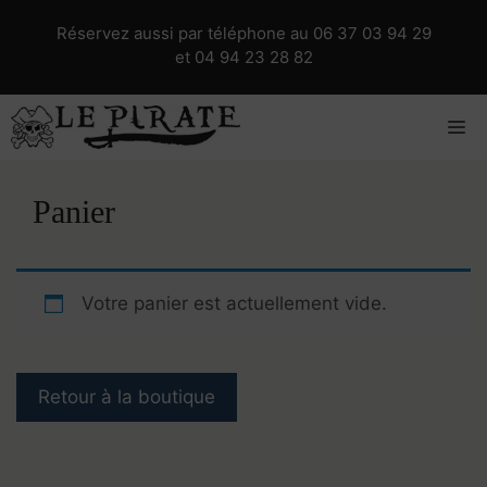
Aller
Réservez aussi par téléphone au
06 37 03 94 29
au
et
04 94 23 28 82
contenu
M
Panier
Votre panier est actuellement vide.
Retour à la boutique