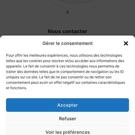
x
Nous contacter
Gérer le consentement
Zone activité portuaire
83400 Île de Porquerolles
Pour offrir les meilleures expériences, nous utilisons des technologies
telles que les cookies pour stocker et/ou accéder aux informations des
appareils. Le fait de consentir à ces technologies nous permettra de
Mobile
: 06 37 03 94 29
traiter des données telles que le comportement de navigation ou les ID
uniques sur ce site. Le fait de ne pas consentir ou de retirer son
et 07 87 57 52 22
consentement peut avoir un effet négatif sur certaines caractéristiques
et fonctions.
Fixe
: 04 94 23 28 82
Accepter
Refuser
Voir les préférences