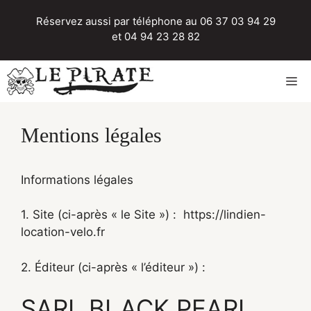
Aller
Réservez aussi par téléphone au
06 37 03 94 29
au
et
04 94 23 28 82
contenu
M
Mentions légales
Informations légales
1. Site (ci-après « le Site ») : https://lindien-
location-velo.fr
2. Éditeur (ci-après « l’éditeur ») :
SARL BLACK PEARL